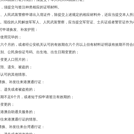
的，须提交与签注种类相应的证明材料。
人、人民武装警察申请出入境证件，除提交上述规定的相应材料外，还应当提交本人所
。现役的人民解放军军人、人民武装警察，应当提交军官证、士兵证或者警官证作为
，可申请换发、补发护照：
将使用完毕的；
足六个月的，或者经公安机关认可的有效期在六个月以上但有材料证明该有效期不符合
性别、公民身份证号码、出生地、出生日期变更的；
门变更人口照片的；
损毁、遗失、被盗的；
门认可的其他情形。
请换、补发往来港澳通行证：
毁、遗失或者被盗抢的；
效期不足6个月，或者短于拟申请签注有效期的；
生变更的；
用港澳自助通关服务的；
发往来港澳通行证的情形。
请换、补发往来台湾通行证：