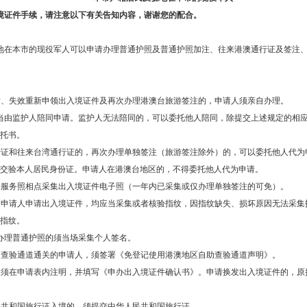
境证件手续，请注意以下有关告知内容，谢谢您的配合。
地在本市的现役军人可以申请办理普通护照及普通护照加注、往来港澳通行证及签注
发、失效重新申领出入境证件及再次办理港澳台旅游签注的，申请人须亲自办理。
当由监护人陪同申请。监护人无法陪同的，可以委托他人陪同，除提交上述规定的相
托书。
行证和往来台湾通行证的，再次办理单独签注（旅游签注除外）的，可以委托他人代为
交验本人居民身份证。申请人在港澳台地区的，不得委托他人代为申请。
会服务照相点采集出入境证件电子照（一年内已采集或仅办理单独签注的可免）。
的申请人申请出入境证件，均应当采集或者核验指纹，因指纹缺失、损坏原因无法采集
指纹。
办理普通护照的须当场采集个人签名。
助查验通道通关的申请人，须签署《免登记使用港澳地区自助查验通道声明》。
，须在申请表内注明，并填写《申办出入境证件确认书》。申请换发出入境证件的，原
民共和国旅行证入境的，须提交中华人民共和国旅行证。