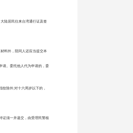
、大陆居民往来台湾通行证及签
应材料外，陪同人还应当提交本
申请。委托他人代为申请的，委
指纹除外;对十六周岁以下的，
持证须一并递交，由受理民警核