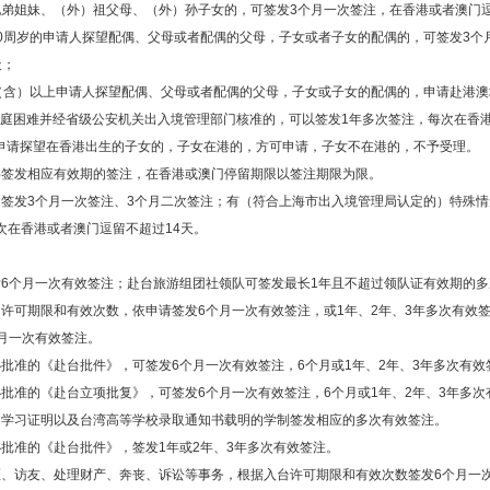
兄弟姐妹、（外）祖父母、（外）孙子女的，可签发3个月一次签注，在香港或者澳门逗
60周岁的申请人探望配偶、父母或者配偶的父母，子女或者子女的配偶的，可签发3个
天；
岁（含）以上申请人探望配偶、父母或者配偶的父母，子女或子女的配偶的，申请赴港
庭困难并经省级公安机关出入境管理部门核准的，可以签发1年多次签注，每次在香港
申请探望在香港出生的子女的，子女在港的，方可申请，子女不在港的，不予受理。
料签发相应有效期的签注，在香港或澳门停留期限以签注期限为限。
由签发3个月一次签注、3个月二次签注；有（符合上海市出入境管理局认定的）特殊
次在香港或者澳门逗留不超过14天。
发6个月一次有效签注；赴台旅游组团社领队可签发最长1年且不超过领队证有效期的
许可期限和有效次数，依申请签发6个月一次有效签注，或1年、2年、3年多次有效
月一次有效签注。
批准的《赴台批件》，可签发6个月一次有效签注，6个月或1年、2年、3年多次有效
批准的《赴台立项批复》，可签发6个月一次有效签注，6个月或1年、2年、3年多次
台学习证明以及台湾高等学校录取通知书载明的学制签发相应的多次有效签注。
批准的《赴台批件》，签发1年或2年、3年多次有效签注。
医、访友、处理财产、奔丧、诉讼等事务，根据入台许可期限和有效次数签发6个月一