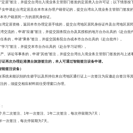
请“定居”签注，并提交台湾出入境业务主管部门签发的定居类入台许可证；以下情形按
子女申请赴台湾定居且在本市未办理户籍登记的，提交台湾出入境业务主管部门签发
本市户籍居民一方的居民身份证。
台湾定居资格，返回本市办理定居手续的，提交台湾地区居民身份证件及台湾地区居
台湾交流的，申请“应邀”签注，并提交国务院台办及其授权的地方台办出具的《赴台批
运任务的，申请“乘务”签注，并提交国务院台办或本市台办出具的《赴台批件》。
“学习”签注，并提交本市台办出具的《赴台学习证明》。
财产、诉讼等事务的，申请“其他”签注，并提交台湾出入境业务主管部门签发的与上述
行证再次办理赴港澳台旅游签注的，本人可通过智能签注设备申请。
智能签注设备）
有系统未能识别的生僻字以及所持往来台湾地区通行证上一次签注为应邀赴台签注等
注的，须提交相应材料前往受理窗口办理。
游：
个月二次签注、1年一次签注、1年二次签注，每次停留期为7天；
年一次签注，每次停留期为7天。