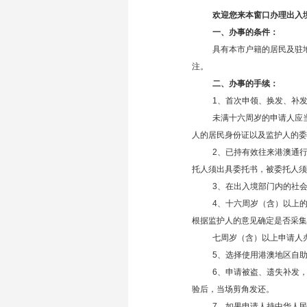
欢迎您来本窗口办理出入
一、办事的条件：
具有本市户籍的居民及驻
注。
二、办事的手续：
1、首次申领、换发、补
未满十六周岁的申请人应
人的居民身份证以及监护人的委
2、已持有效往来港澳通
托人须出具委托书，被委托人须
3、在出入境部门内的社
4、十六周岁（含）以上
根据监护人的意见确定是否采集
七周岁（含）以上申请人
5、选择使用港澳地区自
6、申请被盗、遗失补发
验后，当场剪角发还。
7、如果申请人持中华人