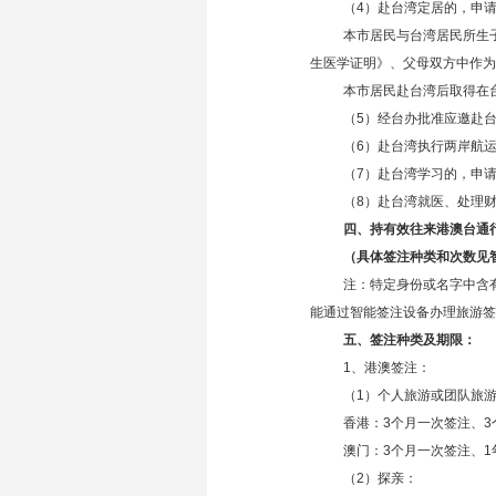
（4）赴台湾定居的，申
本市居民与台湾居民所生
生医学证明》、父母双方中作为
本市居民赴台湾后取得在
（5）经台办批准应邀赴
（6）赴台湾执行两岸航
（7）赴台湾学习的，申请
（8）赴台湾就医、处理
四、持有效往来港澳台通
（具体签注种类和次数见
注：特定身份或名字中含
能通过智能签注设备办理旅游签
五、签注种类及期限：
1、港澳签注：
（1）个人旅游或团队旅
香港：3个月一次签注、3
澳门：3个月一次签注、1
（2）探亲：