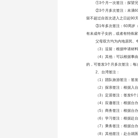
①3个月一次签注：探望
②3个月多次签注：未满
留不超过自首次进入之日起90
③1年多次签注：60周
有未成年子女的，或者有特殊家
父母双方均为内地居民、
（3）逗留：根据申请材
（4）其他：可以根据事
的，可签发3个月多次签注；每
2、台湾签注：
（1）团队旅游签注：签
（2）探亲签注：根据入台
（3）定居签注：签发6个
（4）应邀签注：根据台办
（5）商务签注：根据台办
（6）学习签注：根据赴
（7）乘务签注：根据台办
（8）其他签注：赴台就