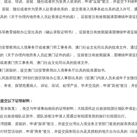
学、就业、培训、居留、随任或者作为受养人依亲的，申请“逗留”签注，并提交下列材
、居留、随任或者作为受养人赴香港依亲的，提交香港入境事务处出具的进入许可。
具的《关于办理内地劳务人员赴香港证件的函》。逗留签注有效期届满需继续申请逗
高等教育辅助办公室出具的《确认录取证明书》。逗留签注有效期届满需继续申请逗
治安警察局出入境事务厅或者澳门劳工事务局、澳门社会文化司出具的批准文件。通
的《关于办理内地劳务人员赴澳门证件的函》。逗留签注有效期届满，需继续申请逗
或者澳门劳工事务局、澳门社会文化司出具的批准文件。
澳门居留的，提交澳门治安警察局出入境事务厅出具的批准通知书。
人民政府驻澳门特别行政区联络办公室人事部出具的《驻澳门内派人员未成年子女随
病、奔丧、探望危重病人、诉讼、应试、处理产业、学术交流的，申请“其他”签注，并
须提交以下证明材料：
（暂未恢复），免交与申请事由相应的证明材料；大陆居民赴台旅游组团社领队申请赴
赴台旅游领队证原件。团队游签注申请人需通过有组团资质的旅行社组团出行。
台湾团聚、居留的，申请“探亲”签注，并提交台湾出入境业务主管部门签发的探亲类或
进行经贸活动的，申请“商务”签注，并提交国务院台办及其授权的地方台办出具的《应