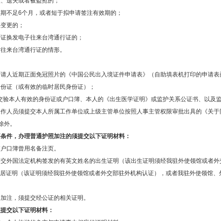
毁、遗失或者被盗抢的；
效期不足6个月，或者短于拟申请签注有效期的；
生变更的；
行证换发电子往来台湾通行证的；
发往来台湾通行证的情形。
申请人近期正面免冠照片的《中国公民出入境证件申请表》（自助填表机打印的申请表
身份证（或有效的临时居民身份证）；
交验本人有效的身份证或户口簿、本人的《出生医学证明》或监护关系公证书、以及
工作人员须提交本人所属工作单位或上级主管单位按照人事主管权限审批出具的《关于
除外。
事条件，办理普通护照加注的须提交以下证明材料：
交户口簿曾用名备注页。
提交外国法定机构签发的有英文姓名的出生证明（该出生证明须经我驻外使领馆或者外
居证明（该证明须经我驻外使领馆或者外交部驻外机构认证），或者我驻外使领馆、
名加注，须提交经公证的相关证明。
须提交以下证明材料：