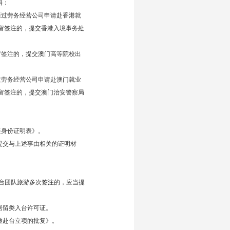
料：
通过劳务经营公司申请赴香港就
留签注的，提交香港入境事务处
留签注的，提交澳门高等院校出
过劳务经营公司申请赴澳门就业
留签注的，提交澳门治安警察局
任身份证明表》。
提交与上述事由相关的证明材
台团队旅游多次签注的，应当提
居留类入台许可证。
邀赴台立项的批复》。