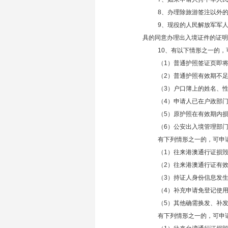
8、办理除旅游签注以外
9、现役的人民解放军军
具的同意办理出入境证件的证明
10、有以下情形之一的
（1）普通护照签证页即
（2）普通护照有效期不
（3）户口簿上的姓名、
（4）申请人已在户政部
（5）原护照在有效期内
（6）公安出入境管理部
有下列情形之一的，可申
（1）往来港澳通行证损
（2）往来港澳通行证有
（3）持证人身份信息发
（4）补充申请免登记使
（5）其他确需换发、补
有下列情形之一的，可申