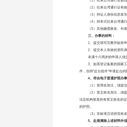
（1）往来台湾通行证损
（2）往来台湾通行证有
（3）持证人身份信息发
（4）持本式往来台湾通
（5）其他确需换发、补
三、办事的材料：
1、提交填写完整并贴有
2、提交本人有效的居民
未满十六周岁的申请人须
3、如系登记备案的国家
件，但持“赴台批件”申请赴台的
4、符合电子普通护照办
（1）曾用名加注，须提
（2）英文姓名加注，须
法定机构签发的有英文姓名的定
的护照。
（3）非标准汉语拼音姓
5、赴港澳除上述材料外